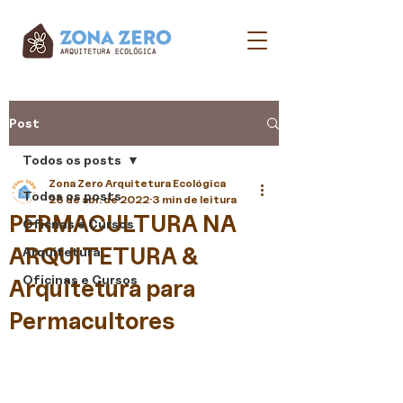
Post
Todos os posts
Zona Zero Arquitetura Ecológica
Todos os posts
26 de abr. de 2022
3 min de leitura
PERMACULTURA NA
Oficnas e Cursos
ARQUITETURA &
Arquitetura
Oficinas e Cursos
Arquitetura para
Permacultores