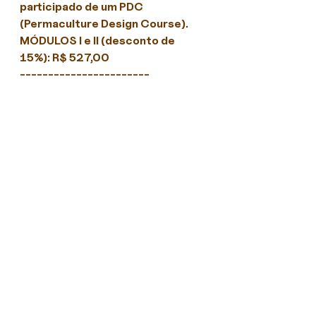
participado de um PDC 
(Permaculture Design Course).
MÓDULOS I e II (desconto de 
15%): R$ 527,00
-----------------------
FORMA DE PAGAMENTO
Realizar PIX pela chave 
zonazero.arquitetura@gmail.com 
e enviar o comprovante para o 
mesmo e-mail.
Em caso de desistência, os 
valores serão devolvidos 
somente até o dia 06 de maio.
A inscrição só será confirmada 
após o envio do comprovante de 
pagamento.
Vagas limitadas!
-----------------------
Realização
: Margem Arquitetura 