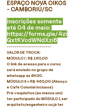
ESPAÇO NOVA OIKOS 
- CAMBORIÚ/SC
inscrições somente 
até 04 de maio: 
https://forms.gle/4zi
QxtKVcdWNdXzi6
-----------------------
VALOR DE TROCA:
MÓDULO I : R$ 160,00
O link de acesso para o curso 
será enviado no grupo de 
whatsapp às 8H30.
MÓDULO II = R$ 460,00 (Almoço 
e Café Colonial inclusos)
Pré-requisitos (ao menos um): 
ter participado do MÓDULO I, ser 
arquiteto/engenheiro ou já ter 