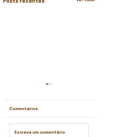
Posts recentes
Comentários
OFICINA DE
OFICINA DE
Escreva um comentário
CONSTRUÇÃO
BIOCONSTRUÇÃ