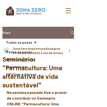
Post
Todos os posts
Zona Zero Arquitetura Ecológica
Todos os posts
19 de fev. de 2022
1 min de leitura
Seminário:
Oficnas e Cursos
"Permacultura: Uma
Arquitetura
Oficinas e Cursos
alternativa de vida
sustentável"
Na semana passada tive o prazer 
de contribuir no Seminário 
ONLINE: "Permacultura: Uma 